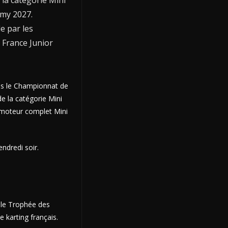
la catégorie Mini
emy 2027.
e par les
France Junior
ans le Championnat de
de la catégorie Mini
t moteur complet Mini
endredi soir.
 le Trophée des
 karting français.