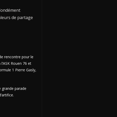
ofondément
valeurs de partage
e rencontre pour le
à l’ASK Rouen 76 et
ormule 1 Pierre Gasly,
ne grande parade
artifice.