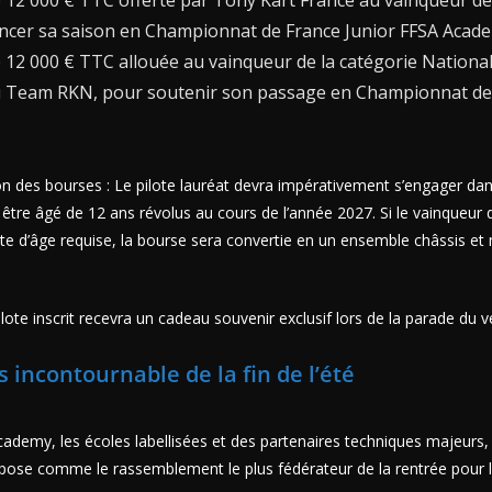
12 000 € TTC offerte par Tony Kart France au vainqueur de 
nancer sa saison en Championnat de France Junior FFSA Acad
12 000 € TTC allouée au vainqueur de la catégorie National
u Team RKN, pour soutenir son passage en Championnat de 
ion des bourses : Le pilote lauréat devra impérativement s’engager d
 être âgé de 12 ans révolus au cours de l’année 2027. Si le vainqueur 
imite d’âge requise, la bourse sera convertie en un ensemble châssis e
ilote inscrit recevra un cadeau souvenir exclusif lors de la parade du v
 incontournable de la fin de l’été
ademy, les écoles labellisées et des partenaires techniques majeurs,
ose comme le rassemblement le plus fédérateur de la rentrée pour le