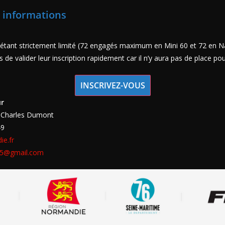
t informations
étant strictement limité (72 engagés maximum en Mini 60 et 72 en N
s de valider leur inscription rapidement car il n’y aura pas de place po
INSCRIVEZ-VOUS
ur
-Charles Dumont
49
e.fr
15@gmail.com