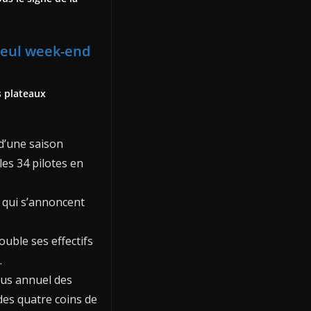
seul week-end
s plateaux
d’une saison
les 34 pilotes en
s qui s’annoncent
double ses effectifs
.
ous annuel des
des quatre coins de