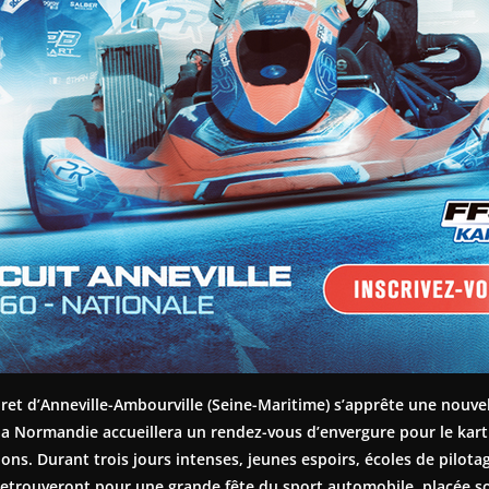
bret d’Anneville-Ambourville (Seine-Maritime) s’apprête une nouvell
la Normandie accueillera un rendez-vous d’envergure pour le kart
s. Durant trois jours intenses, jeunes espoirs, écoles de pilota
e retrouveront pour une grande fête du sport automobile, placée so