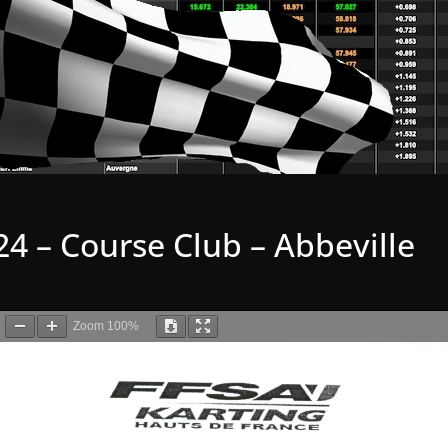
4 – Course Club – Abbeville
Zoom
100%