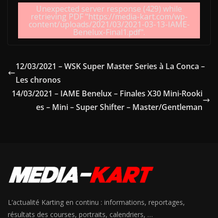
Unexpected server response (429) while
retrieving PDF "https://media-kart.com/wp-
content/uploads/2021/03/2021-03-13-IAME-
Benelux-Final1.pdf".
12/03/2021 – WSK Super Master Series à La Conca –
Les chronos
14/03/2021 – IAME Benelux – Finales X30 Mini-Rooki
es – Mini – Super Shifter – Master/Gentleman
L’actualité Karting en continu : informations, reportages,
résultats des courses, portraits, calendriers, …