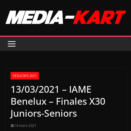
Passer
au
contenu
RÉSULTATS 2021
13/03/2021 – IAME
Benelux – Finales X30
Juniors-Seniors
14 mars 2021