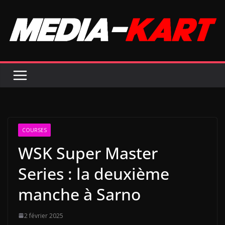
Passer
au
contenu
COURSES
WSK Super Master
Series : la deuxième
manche à Sarno
2 février 2025