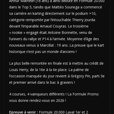
Arthur Mathelin (16 ans) a ainsi débuté en Formule 20.000
dans le Top 5, tandis que Mattéo Sounega a commencé
sa carrière en karting directement sur le podium +10,
catégorie remportée par l’intouchable Thierry Jourda
devant l’imparable Arnaud Couyras. Le troisième
« rookie » engagé était Antoine Bonnette, venu de
l’univers du rallye et P14 à l’arrivée. Moyenne d’âge des
nouveaux venus à Marcillat : 19 ans. La preuve que le kart
historique n’est pas un monde d’anciens !
La plus belle remontée en finale est à mettre au crédit de
Louis Herry, de la 16e à la 6e place. La palme de
l’occasion manquée du jour revient à Grégory Pin, parti 3e
et premier arrivé dans le bac à graviers !
4 courses, 4 vainqueurs différents ! La Formule Promo
vous donne rendez-vous en 2026 !
Epreuve à venir :
Formule 20.000 Laval 1er et 2