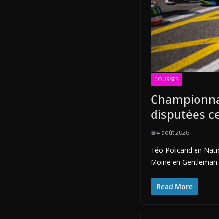
COURSES
Championna
disputées c
4 août 2026
Téo Policand en Nati
Moine en Gentleman-R
Read More