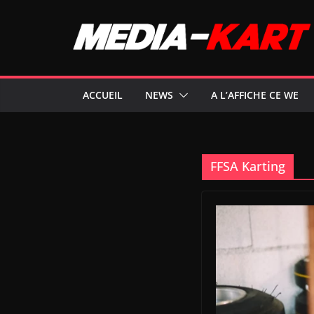
Passer
au
contenu
ACCUEIL
NEWS
A L’AFFICHE CE WE
FFSA Karting