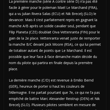
La première manche (série A contre série D) n’a pas été
facile à gérer pour le poleman Maël Le Marchand (FRA),
qui a vu Julian Rivera Salas (ECU) et Nik Brecelj (SLO) le
devancer. Mais il s’est parfaitement repris en gagnant la
manche A/B après un solide cavalier seul, pendant que
Filip Planeta (CZE) doublait Oiva Vettenranta (FIN) pour le
gain de la 2e place. Vettenranta venait juste de remporter
la manche B/C devant Jack Moore (RSA), ce qui lui permet
de totaliser autant de points que Le Marchand. Il est
possible que leur face à face dimanche matin décide du
nom du pilote qui partira en finale depuis la première
place.
La dernière manche (C/D) est revenue à Emilio Bernd
(GER), heureux de porter si haut les couleurs de
l’Allemagne. Il ne partait pourtant que 7e, ce qui ne l’a pas
empêché de battre Marc Alexander Reistrup (DEN) et Nik
Brecelj (SLO). Plusieurs pilotes semblent en mesure de