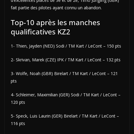
d’excellentes places de 3e et de 2e, Timo Jüngling (GBR)
fait partie des pilotes ayant connu un abandon.
Top-10 après les manches
qualificatives KZ2
1- Thien, Jayden (NED) Sodi / TM Kart / LeCont – 150 pts
2- Skrivan, Marek (CZE) IPK / TM Kart / LeCont – 132 pts
3- Wolfe, Noah (GBR) Birelart / TM Kart / LeCont – 121
pts
4- Schleimer, Maximilian (GER) Sodi / TM Kart / LeCont –
120 pts
5- Speck, Luis Laurin (GER) Birelart / TM Kart / LeCont –
116 pts