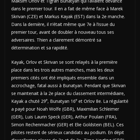
Maksim Orlov et Tigran Bunatyan qui l’avaient devancé
dans le premier tour. Il en a fait de même face à Marek
Skrivan (CZE) et Markus Kayak (EST) dans la 2e manche.
Dans la dernière, il n’était même que 7e à l’issue du
premier tour, avant de doubler à nouveau tous ses
adversaires. Thien a clairement démontré sa
détermination et sa rapidité.
Kayak, Orlov et Skrivan se sont relayés à la première
place dans les trois autres manches, mais les deux
premiers cités ont été impliqués ensemble dans un
accrochage, fatal aussi à Bunatyan. Pendant que Skrivan
se maintenait à la 2e place du classement intermédiaire,
e
e
Kayak a chuté 29
, Bunatyan 16
et Orlov 8e. La régularité
a payé pour Noah Wolfe (GBR), Maximilian Schleimer
(GER), Luis Laurin Speck (GER), Arthur Poulain (FRA),
Simon Rechenmacher (GER) et Elie Goldstein (BEL). Ces
pilotes restent de sérieux candidats au podium. En dépit