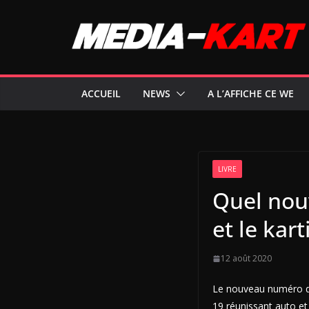
Passer
au
contenu
ACCUEIL
NEWS
A L’AFFICHE CE WE
LIVRE
Quel nou
et le kart
12 août 2020
Le nouveau numéro de
19 réunissant auto et