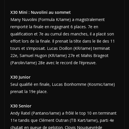
X30 Mini : Nuvolini au sommet
Many Nuvolini (Formula K/Iame) a magistralement
remporté la finale en regagnant 6 places. 7e en
qualification et 7e au cumul des manches, il a placé son
effort lors de la finale. Il prenait la tête dans le 8e des 11
tours et s’imposait. Lucas Doillon (KR/Iame) terminait
22e, Samuel Hugon (KR/Iame) 27e et Mahis Brageot
(Parolin/Iame) 28e avec le record de l’épreuve.
X30 Junior
Seul qualifié en finale, Lucas Bonhomme (Kosmic/Iame)
prenait la 19e place.
X30 Senior
Andy Ratel (Pantano/Iame) a frôlé le top 10 en terminant
11e tandis que Clément Outran (TB Kart/Iame), parti 4e
chutait en queue de peloton. Clovis Nougueyrède