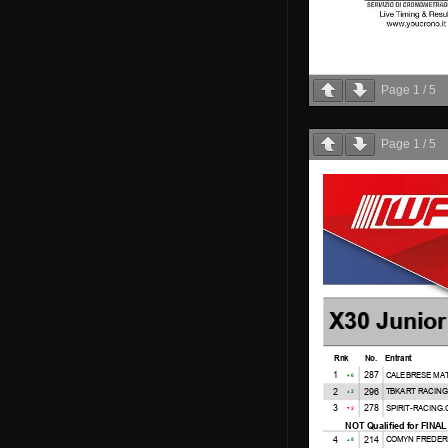
Page
1
/
5
Page
1
/
5