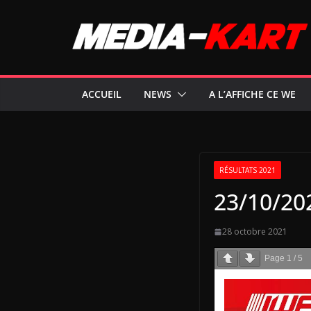
Passer
au
contenu
ACCUEIL
NEWS
A L’AFFICHE CE WE
RÉSULTATS 2021
23/10/202
28 octobre 2021
Page
1
/
5