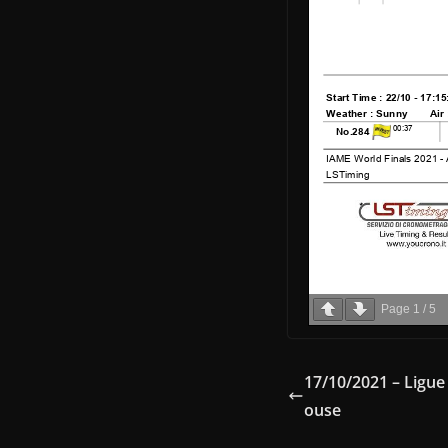
Page
1
/
5
17/10/2021 – Ligu
ouse