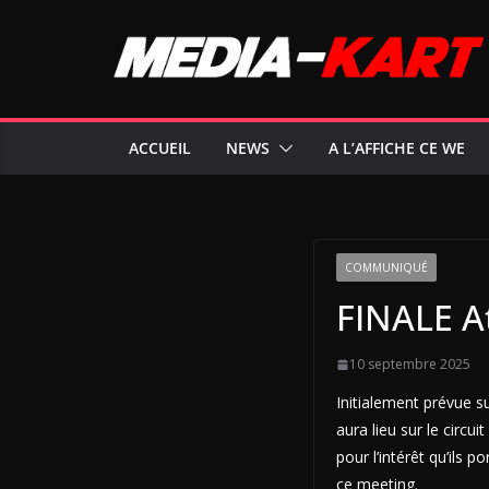
Passer
au
contenu
ACCUEIL
NEWS
A L’AFFICHE CE WE
COMMUNIQUÉ
FINALE A
10 septembre 2025
Initialement prévue 
aura lieu sur le circu
pour l’intérêt qu’ils 
ce meeting.