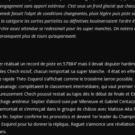
 engagement sans apport extérieur. C’est sous un froid glacial que cha
edi faisait l’objet de conditions changeantes, pluie légère puis piste s
la catégorie les sorties partielles ou définitives bouleversaient l’ordre 
chie assez attendue se redessinait pour les super manches. On notera 
 provoquent plus de tours qu’auparavant.
r réalisait un record de piste en 57’884’’ mais il devait disputer hardim
les Chech incisif, chacun remportait sa super Manche. -Il était en effe
rapide Théo Esquirol s’affichait comme le troisième larron possible. 
asanagic complétaient le classement intermédiaire, qui vaut premier
usement Chech poussé restait au tapis dès le début de finale et Esq
ochage antérieur. Septier d’abord suivi par Villeneuve et Gabriel Cent
remontait et s’immisçait dans le groupe de châsse avec Matisse-Aita 
 la fin. Septier confirme les pronostics et devient 1er leader du Champi
Esquirol pour lui donner la réplique, Raguet s’annonce une révélation.
 ans.