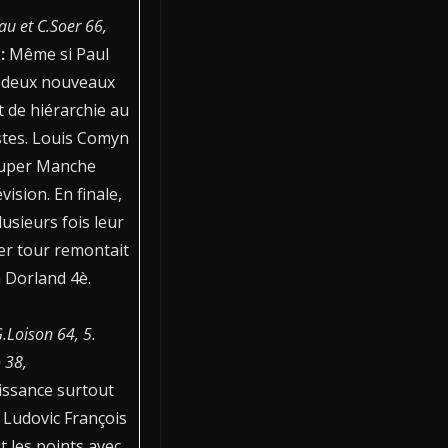
au et C.Soer 66,
 :
Même si Paul
e deux nouveaux
t de hiérarchie au
stes. Louis Comyn
Super Manche
ision. En finale,
usieurs fois leur
er tour remontait
 à Dorland 4è.
G.Loison 64, 5.
 38,
issance surtout
 Ludovic François
t les points avec