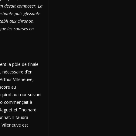
cun devait composer. La
échante puis glissante
établi aux chronos.
que les courses en
ent la pôle de finale
t nécessaire d’en
Arthur Villeneuve,
 score au
uirol au tour suivant
azzo commençait à
Raguet et Thoinard
onnat. Il faudra
 Villeneuve est