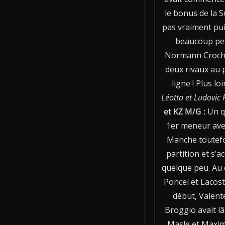
le bonus de la S
pas vraiment pui
beaucoup pens
Normann Crochet 
deux rivaux au 
ligne ! Plus lo
Léotta et Ludovic 
et KZ M/G :
Un q
1er meneur ave
Manche toutefoi
partition et s’
quelque peu. Au 
Poncel et Lacost
début, Valente
Broggio avait lâ
Masle et Maxim