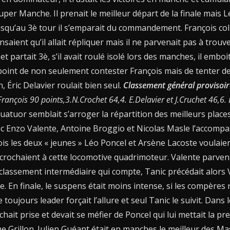
uper Manche. Il prenait le meilleur départ de la finale mais L
squ’au 3è tour il s’emparait du commandement. François col
aient qu’il allait répliquer mais il ne parvenait pas à trouve
partait 3è, s’il avait roulé isolé lors des manches, il emboit
point de non seulement contester François mais de tenter de 
in, Éric Delavier roulait bien seul.
Classement général provisoir
François 90 points,3.N.Crochet 64,4. E.Delavier et J.Cruchet 46,6
uatuor semblait s’arroger la répartition des meilleurs places
c Enzo Valente, Antoine Broggio et Nicolas Masle l’accompa
s les deux « jeunes » Léo Poncel et Arsène Lacoste voulaien
accrochaient à cette locomotive quadrimoteur. Valente parven
classement intermédiaire qui compte, Tanic précédait alors 
e. En finale, le suspens était moins intense, si les compères 
 toujours leader forçait l’allure et seul Tanic le suivit. Dans l
chait prise et devait se méfier de Poncel qui lui mettait la p
e Grillon. Julien Guéant était en manches le meilleur des M