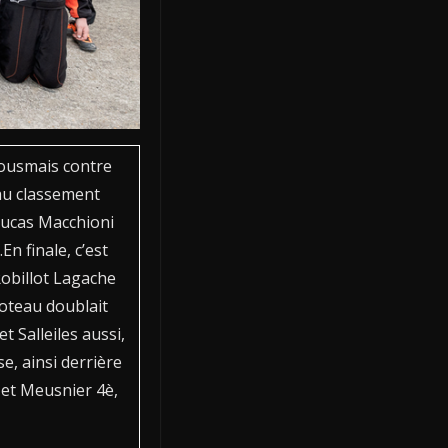
vousmais contre
 au classement
Lucas Macchioni
n finale, c’est
Robillot Lagache
loteau doublait
 Salleiles aussi,
e, ainsi derrière
 et Meusnier 4è,