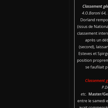
Classement gén
4.O.Baroni 64, 5
Dorland rempor
(issus de Nationa
classement inter
après un dé
(second), laissa
Esteves et Spirg
position proprem
se faufilait 
Classement gé
P.D
etc.
Master/Ge
entre le samedi 
avait commencé e