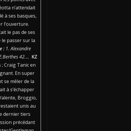
éotta n’attendait
lé à ses basques,
r l’ouverture.
ait le pas de ses
le passer sur la
e :
1. Alexandre
. E.Berthes 42….
KZ
 ; Craig Tanic en
gnant. En super
t se mêler de la
ait à s’échapper
Valente, Broggio,
restaient unis au
e dernier tiers
ression précédant
aster/Gentleman