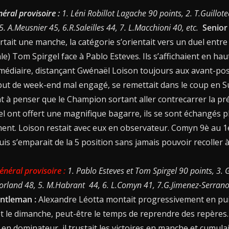
éral provisoire :
1. Léni Robillot Lagache 90 points, 2. T.Guillote
. A.Meusnier 45, 6.R.Saleilles 44, 7. L.Macchioni 40, etc.
Senior
tait une manche, la catégorie s’orientait vers un duel entr
le) Tom Spirgel face à Pablo Esteves. Ils s’affichaient en hau
médiaire, distançant Gwénaël Loison toujours aux avant-po
but de week-end mal engagé, se remettait dans le coup en 
nt à penser que le Champion sortant aller contrecarrer la prév
el ont offert une magnifique bagarre, ils se sont échangés pl
ent. Loison restait avec eux en observateur. Comyn 9è au 1
puis s’emparait de la 5 position sans jamais pouvoir recoller
néral provisoire :
1. Pablo Esteves et Tom Spirgel 90 points, 3. 
orland 48, 5. M.Habrant 44, 6. L.Comyn 41, 7.G.Jimenez-Serrano
ntleman :
Alexandre Léotta montait progressivement en pu
et le dimanche, peut-être le temps de reprendre des repères.
n dominateur, il trustait les victoires en manche et cumulai