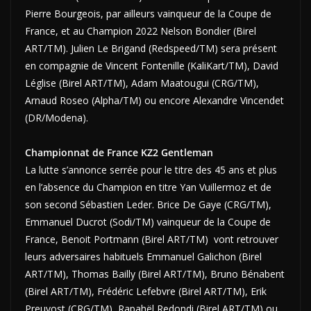
Pierre Bourgeois, par ailleurs vainqueur de la Coupe de
France, et au Champion 2022 Nelson Bondier (Birel
ART/TM). Julien Le Brigand (Redspeed/TM) sera présent
en compagnie de Vincent Fontenille (KaliKart/TM), David
Léglise (Birel ART/TM), Adam Maatougui (CRG/TM),
Arnaud Roseo (Alpha/TM) ou encore Alexandre Vincendet
(DR/Modena).
Championnat de France KZ2 Gentleman
La lutte s’annonce serrée pour le titre des 45 ans et plus
en l’absence du Champion en titre Yan Vuillermoz et de
son second Sébastien Leder. Brice De Gaye (CRG/TM),
Emmanuel Ducrot (Sodi/TM) vainqueur de la Coupe de
France, Benoit Portmann (Birel ART/TM) vont retrouver
leurs adversaires habituels Emmanuel Galichon (Birel
ART/TM), Thomas Bailly (Birel ART/TM), Bruno Bénabent
(Birel ART/TM), Frédéric Lefebvre (Birel ART/TM), Erik
Preuvost (CRG/TM), Rapahël Redondi (Birel ART/TM) ou