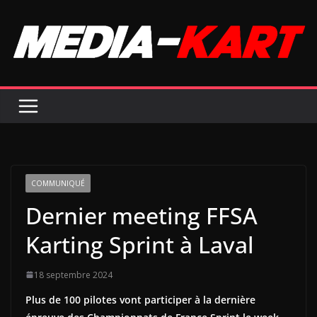
Passer
au
contenu
COMMUNIQUÉ
Dernier meeting FFSA
Karting Sprint à Laval
18 septembre 2024
Plus de 100 pilotes vont participer à la dernière