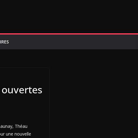
IRES
t ouvertes
elaunay, Théau
our une nouvelle