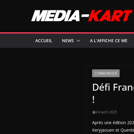
Passer
au
contenu
ACCUEIL
NEWS
A L’AFFICHE CE WE
COMMUNIQUÉ
Défi Fran
!
24 avril 2025
Après une édition 202
Keryjaouen et Quentin