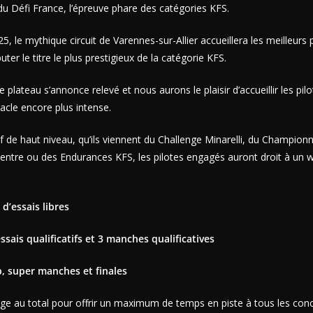
u Défi France, l’épreuve phare des catégories KFS.
25, le mythique circuit de Varennes-sur-Allier accueillera les meilleurs
uter le titre le plus prestigieux de la catégorie KFS.
 plateau s’annonce relevé et nous aurons le plaisir d’accueillir les pil
acle encore plus intense.
de haut niveau, qu’ils viennent du Challenge Minarelli, du Championn
ntre ou des Endurances KFS, les pilotes engagés auront droit à un 
d’essais libres
sais qualificatifs et 3 manches qualificatives
 super manches et finales
ge au total pour offrir un maximum de temps en piste à tous les conc