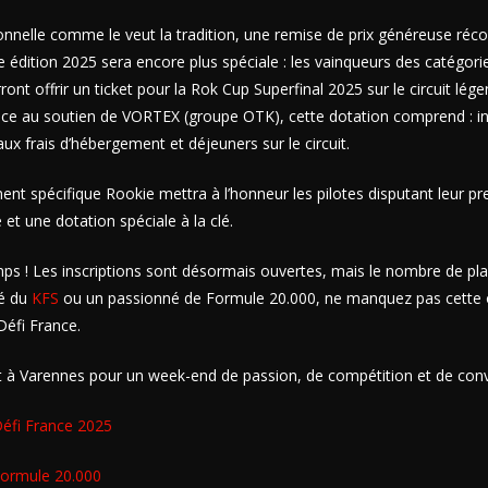
onnelle comme le veut la tradition, une remise de prix généreuse ré
te édition 2025 sera encore plus spéciale : les vainqueurs des catégor
ont offrir un ticket pour la Rok Cup Superfinal 2025 sur le circuit lé
âce au soutien de VORTEX (groupe OTK), cette dotation comprend : in
aux frais d’hébergement et déjeuners sur le circuit.
ent spécifique Rookie mettra à l’honneur les pilotes disputant leur pr
et une dotation spéciale à la clé.
s ! Les inscriptions sont désormais ouvertes, mais le nombre de pla
ué du
KFS
ou un passionné de Formule 20.000, ne manquez pas cette 
Défi France.
t à Varennes pour un week-end de passion, de compétition et de convi
 Défi France 2025
 Formule 20.000