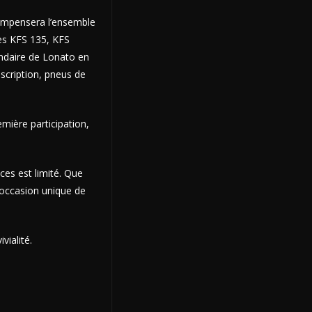
compensera l’ensemble
ies KFS 135, KFS
gendaire de Lonato en
scription, pneus de
emière participation,
ces est limité. Que
occasion unique de
vialité.