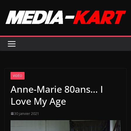
Passer
au
contenu
VIDÉO
Anne-Marie 80ans… I
Love My Age
30 janvier 2021