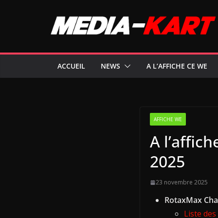
Passer
au
contenu
ACCUEIL
NEWS
A L’AFFICHE CE WE
AFFICHE WE
A l’affi
2025
23 novembre 2025
RotaxMax Chal
Liste des 