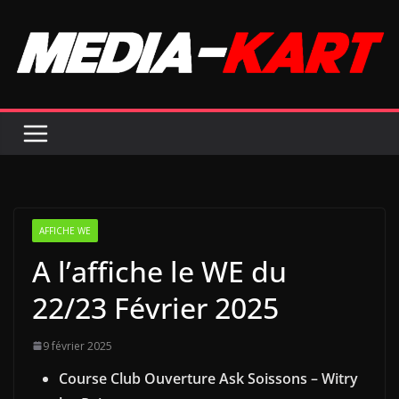
Passer
au
contenu
AFFICHE WE
A l’affiche le WE du
22/23 Février 2025
9 février 2025
Course Club Ouverture Ask Soissons – Witry