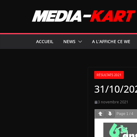
Passer
au
contenu
ACCUEIL
NEWS
A L’AFFICHE CE WE
RÉSULTATS 2021
31/10/202
3 novembre 2021
Page
1
/
4