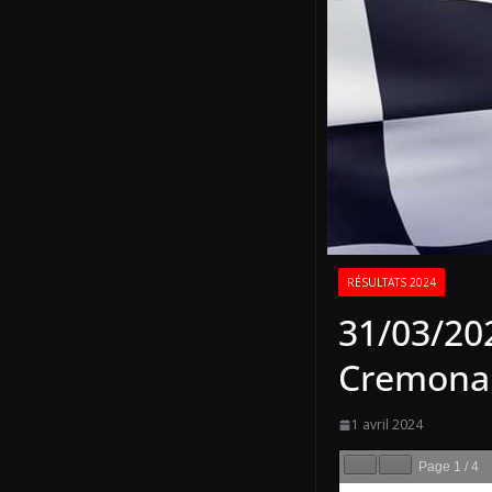
RÉSULTATS 2024
31/03/20
Cremona
1 avril 2024
Page
1
/
4