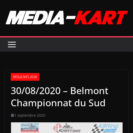
Passer
au
contenu
RÉSULTATS 2020
30/08/2020 – Belmont
Championnat du Sud
1 septembre 2020