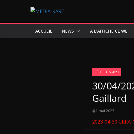
Passer
au
contenu
ACCUEIL
NEWS
A L’AFFICHE CE WE
RÉSULTATS 2023
30/04/20
Gaillard
1 mai 2023
2023-04-30-LKRA-C