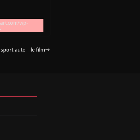
kart.com/wp-
.
sport auto – le film