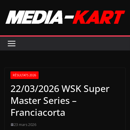
Passer
au
contenu
RÉSULTATS 2026
22/03/2026 WSK Super
Master Series –
Franciacorta
23 mars 2026