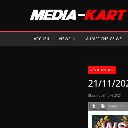
Passer
au
contenu
ACCUEIL
NEWS
A L’AFFICHE CE WE
RÉSULTATS 2021
21/11/20
22 novembre 2021
Page
1
/
4