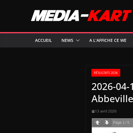
Passer
au
contenu
ACCUEIL
NEWS
A L’AFFICHE CE WE
RÉSULTATS 2026
2026-04-1
Abbevill
13 avril 2026
Page
1
/
5