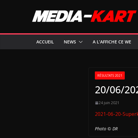
Passer
au
contenu
ACCUEIL
NEWS
A L’AFFICHE CE WE
RÉSULTATS 2021
20/06/20
24 juin 2021
2021-06-20-Super
Photo © DR