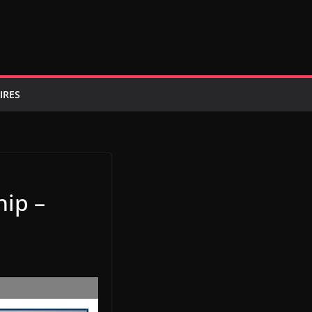
IRES
ip –