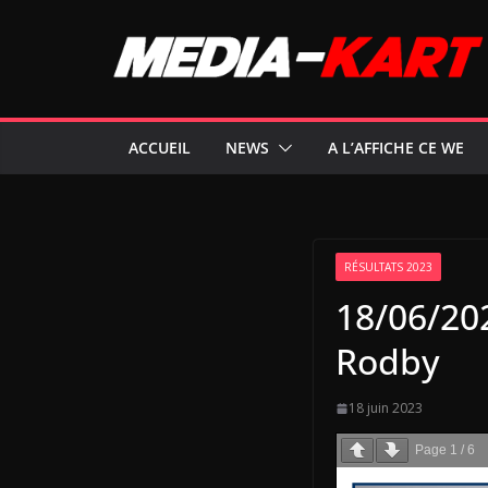
Passer
au
contenu
ACCUEIL
NEWS
A L’AFFICHE CE WE
RÉSULTATS 2023
18/06/20
Rodby
18 juin 2023
Page
1
/
6