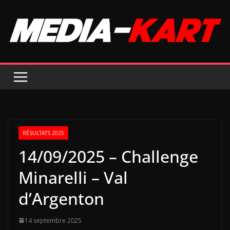
Passer
au
contenu
RÉSULTATS 2025
14/09/2025 – Challenge
Minarelli – Val
d’Argenton
14 septembre 2025