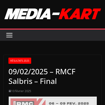
Passer
au
contenu
RÉSULTATS 2025
09/02/2025 – RMCF
Salbris – Final
10 février 2025