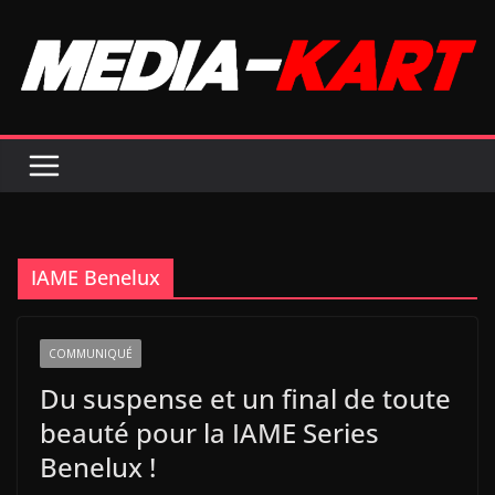
Passer
au
contenu
IAME Benelux
COMMUNIQUÉ
Du suspense et un final de toute
beauté pour la IAME Series
Benelux !